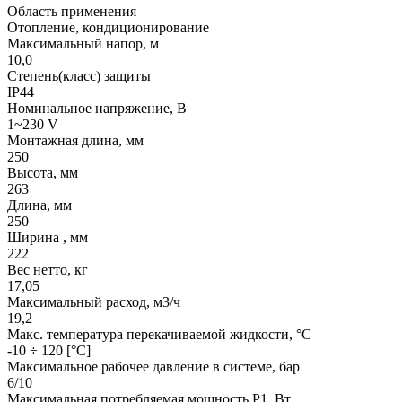
Область применения
Отопление, кондиционирование
Максимальный напор, м
10,0
Степень(класс) защиты
IP44
Номинальное напряжение, В
1~230 V
Монтажная длина, мм
250
Высота, мм
263
Длина, мм
250
Ширина , мм
222
Вес нетто, кг
17,05
Максимальный расход, м3/ч
19,2
Макс. температура перекачиваемой жидкости, °C
-10 ÷ 120 [°C]
Максимальное рабочее давление в системе, бар
6/10
Максимальная потребляемая мощность Р1, Вт